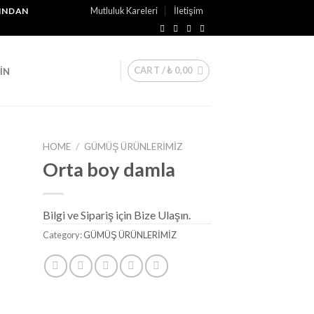
Mutluluk Kareleri
İletişim
ÇINDAN
CART /
₺
0,00
IN
HOME
/
GÜMÜŞ ÜRÜNLERİMİZ
Orta boy damla
ek
Bilgi ve Sipariş için Bize Ulaşın.
eme
e
Category:
GÜMÜŞ ÜRÜNLERİMİZ