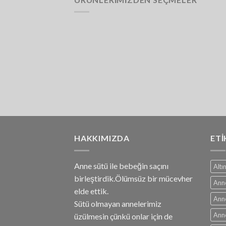
HAKKIMIZDA
ETI
Anne sütü ile bebeğin saçını
Altı
birleştirdik.Ölümsüz bir mücevher
Anne
elde ettik.
Anne
Sütü olmayan annelerimiz
Anne
üzülmesin çünkü onlar için de