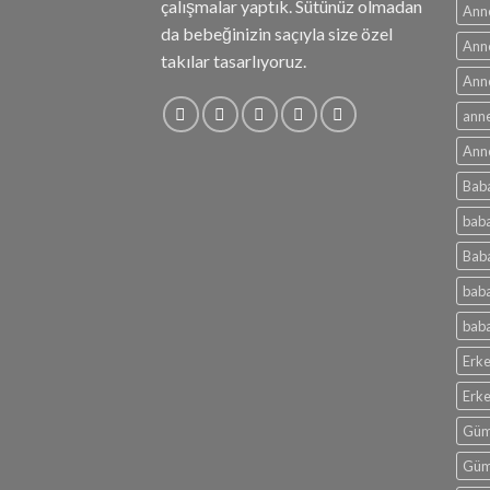
çalışmalar yaptık. Sütünüz olmadan
Ann
da bebeğinizin saçıyla size özel
Anne
takılar tasarlıyoruz.
Anne
anne
Anne
Bab
baba
Baba
baba
baba
Erke
Erk
Güm
Güm