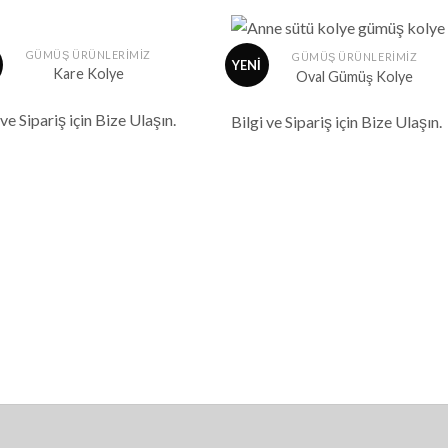
+
GÜMÜŞ ÜRÜNLERİMİZ
GÜMÜŞ ÜRÜNLERİMİZ
YENİ
Kare Kolye
Oval Gümüş Kolye
İstek
İst
 ve Sipariş için Bize Ulaşın.
Listeme
List
Bilgi ve Sipariş için Bize Ulaşın.
Ekle
Ekl