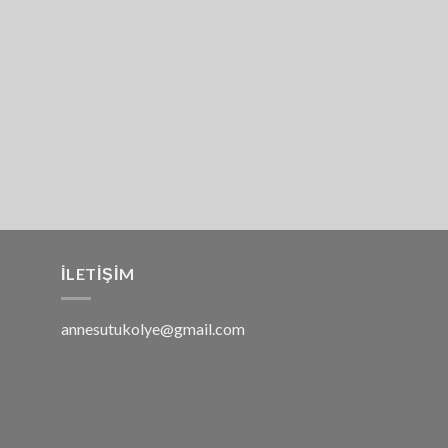
İLETIŞIM
annesutukolye@gmail.com