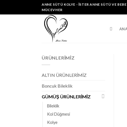
Skip
ANNE SÜTÜ KOLYE - İSTER ANNE SÜTÜ VE BEBE
to
MÜCEVHER
content
ANA
ÜRÜNLERIMIZ
ALTIN ÜRÜNLERİMİZ
Boncuk Bileklik
GÜMÜŞ ÜRÜNLERİMİZ
Bileklik
Kol Düğmesi
Kolye