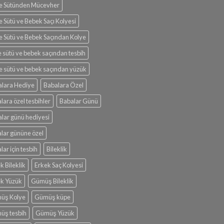
e Sütünden Mücevher
 Sütü ve Bebek Saçı Kolyesi
 Sütü ve Bebek Saçından Kolye
 sütü ve bebek saçından tesbih
 sütü ve bebek saçından yüzük
alara Hediye
Babalara Özel
lara özel tesbihler
Babalar Günü
lar günü hediyesi
lar gününe özel
lar için tesbih
Bileklik
k Bileklik
Erkek Saç Kolyesi
ek Yüzük
Gümüş Bileklik
üş Kolye
Gümüş küpe
üş tesbih
Gümüş Yüzük