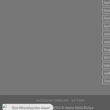
hazn
Kar
Pasl
Saç 
saçt
saçt
Sevg
Süt 
taşl
zari
Özel
MUTLULUK KARELERI
İLETIŞIM
Copyright 2026 ©
Anne Sütü Kolye
Bize WhatsApp'dan ulaşın!