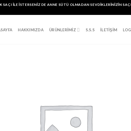
K SAÇI İLE İSTERSENİZ DE ANNE SÜTÜ OLMADAN SEVDİKLERİNİZİN SA
SAYFA
HAKKIMIZDA
ÜRÜNLERIMIZ
S.S.S
İLETIŞIM
LOG
İst
List
Ekl