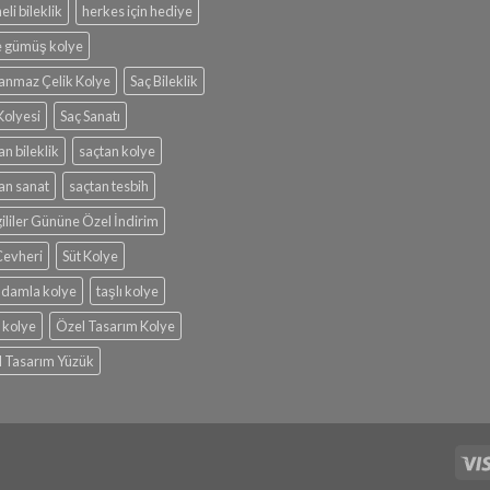
eli bileklik
herkes için hediye
e gümüş kolye
anmaz Çelik Kolye
Saç Bileklik
Kolyesi
Saç Sanatı
an bileklik
saçtan kolye
an sanat
saçtan tesbih
ililer Gününe Özel İndirim
Cevheri
Süt Kolye
ı damla kolye
taşlı kolye
f kolye
Özel Tasarım Kolye
 Tasarım Yüzük