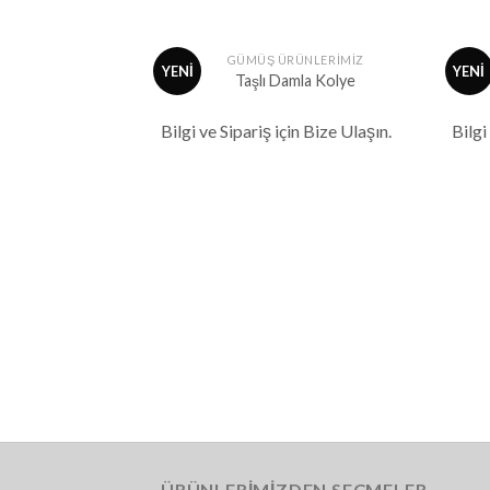
+
+
EKLIK
GÜMÜŞ ÜRÜNLERİMİZ
YENİ
YENİ
rzı Bileklik
Taşlı Damla Kolye
İstek
İstek
in Bize Ulaşın.
Bilgi ve Sipariş için Bize Ulaşın.
Bilgi
Listeme
Listeme
Ekle
Ekle
ÜRÜNLERİMİZDEN SEÇMELER