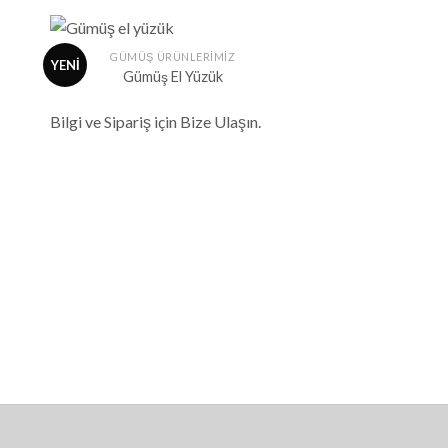
+
GÜMÜŞ ÜRÜNLERİMİZ
YENİ
Gümüş El Yüzük
ek
İstek
eme
Listeme
Bilgi ve Sipariş için Bize Ulaşın.
e
Ekle