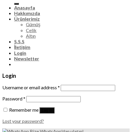
for:
Anasayfa
Hakkımızda
Ürünlerimiz
Gümüş
Çelik
Altın
S.S.S
İletişim
Login
Newsletter
Login
Username or email address
*
Password
*
Remember me
Log in
Lost your password?
Bize WhatsApp'dan ulaşın!