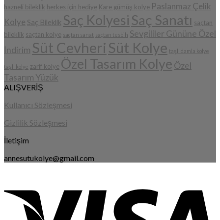
Paslanmaz Çelik
hazneli bileklik
herkes için hediye
Kare gümüş kolye
Saç Sanatı
Saç Kolyesi
Kolye
Saç Bileklik
saçtan
Sevgililer Gününe Özel
bileklik
saçtan kolye
saçtan sanat
saçtan tesbih
Süt Cevheri
Süt Kolye
İndirim
taşlı damla kolye
Özel Tasarım Kolye
Özel
zarif kolye
taşlı kolye
Tasarım Yüzük
ALIŞVERİŞ
Kullanıcı Sözleşmesi
Gizlilik Sözleşmesi
İletişim
annesutukolye@gmail.com