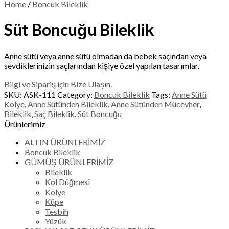
Home
/
Boncuk Bileklik
Süt Boncuğu Bileklik
Anne sütü veya anne sütü olmadan da bebek saçından veya
sevdiklerinizin saçlarından kişiye özel yapılan tasarımlar.
Bilgi ve Sipariş için Bize Ulaşın.
SKU:
ASK-111
Category:
Boncuk Bileklik
Tags:
Anne Sütü
Kolye
,
Anne Sütünden Bileklik
,
Anne Sütünden Mücevher
,
Bileklik
,
Saç Bileklik
,
Süt Boncuğu
Ürünlerimiz
ALTIN ÜRÜNLERİMİZ
Boncuk Bileklik
GÜMÜŞ ÜRÜNLERİMİZ
Bileklik
Kol Düğmesi
Kolye
Küpe
Tesbih
Yüzük