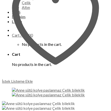
Çelik
Altın
S.S.S
İletişim
Login
Cart /
₺
0,00
No products in the cart.
Cart
No products in the cart.
İstek Listeme Ekle