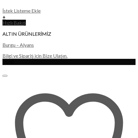
İstek Listeme Ekle
+
Hızlı Bakış
ALTIN ÜRÜNLERİMİZ
Burgu – Alyans
Bilgi ve Sipariş için Bize Ulaşın.
YENİ