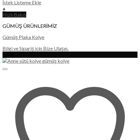
İstek Listeme Ekle
+
Hızlı Bakış
GÜMÜŞ ÜRÜNLERİMİZ
Gümüş Plaka Kolye
Bilgi ve Sipariş için Bize Ulaşın.
YENİ