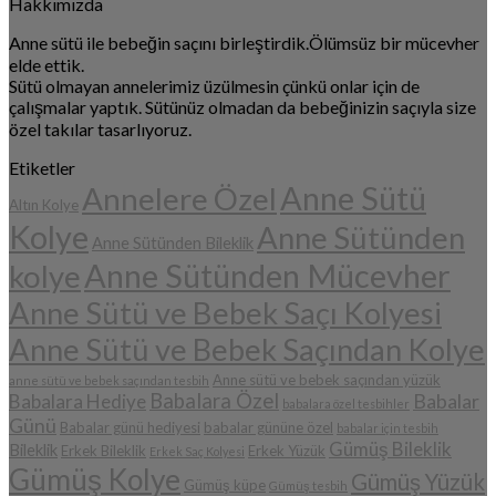
Hakkımızda
Anne sütü ile bebeğin saçını birleştirdik.Ölümsüz bir mücevher
elde ettik.
Sütü olmayan annelerimiz üzülmesin çünkü onlar için de
çalışmalar yaptık. Sütünüz olmadan da bebeğinizin saçıyla size
özel takılar tasarlıyoruz.
Etiketler
Anne Sütü
Annelere Özel
Altın Kolye
Kolye
Anne Sütünden
Anne Sütünden Bileklik
Anne Sütünden Mücevher
kolye
Anne Sütü ve Bebek Saçı Kolyesi
Anne Sütü ve Bebek Saçından Kolye
Anne sütü ve bebek saçından yüzük
anne sütü ve bebek saçından tesbih
Babalara Özel
Babalar
Babalara Hediye
babalara özel tesbihler
Günü
Babalar günü hediyesi
babalar gününe özel
babalar için tesbih
Gümüş Bileklik
Bileklik
Erkek Bileklik
Erkek Yüzük
Erkek Saç Kolyesi
Gümüş Kolye
Gümüş Yüzük
Gümüş küpe
Gümüş tesbih